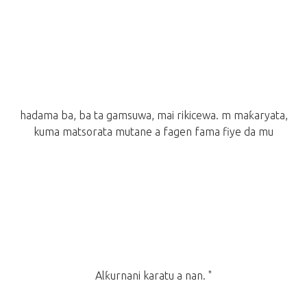
hadama ba, ba ta gamsuwa, mai rikicewa. m maƙaryata,
kuma matsorata mutane a fagen fama fiye da mu
Alƙurnani karatu a nan. "