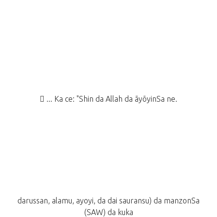
 ... Ka ce: "Shin da Allah da ãyõyinSa ne.
darussan, alamu, ayoyi, da dai sauransu) da manzonSa
(SAW) da kuka