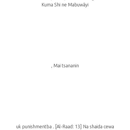
Kuma Shi ne Mabuwãyi
, Mai tsananin
uƙ punishmentba . [Al-Raad: 13] Na shaida cewa