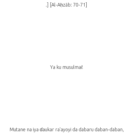
.] [Al-Aḥzāb: 70-71]
Ya ku musulmai!
Mutane na iya ɗaukar ra'ayoyi da dabaru daban-daban,