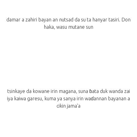
damar a zahiri bayan an nutsad da su ta hanyar tasiri. Don
haka, wasu mutane sun
tsinkaye da kowane irin magana, suna ɓata duk wanda zai
iya kaiwa garesu, kuma ya sanya irin waɗannan bayanan a
cikin jama'a