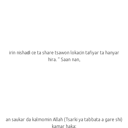
irin nishaɗi ce ta share tsawon lokacin tafiyar ta hanyar
hira. ” Saan nan,
an saukar da kalmomin Allah (Tsarki ya tabbata a gare shi)
kamar haka: