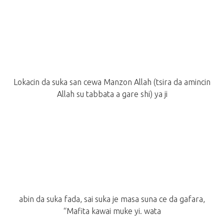
Lokacin da suka san cewa Manzon Allah (tsira da amincin
Allah su tabbata a gare shi) ya ji
abin da suka fada, sai suka je masa suna ce da gafara,
“Mafita kawai muke yi. wata