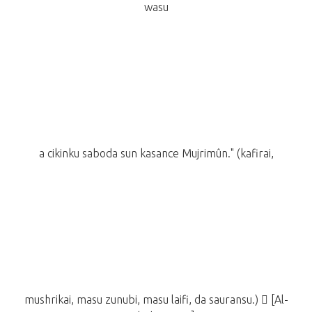
wasu
a cikinku saboda sun kasance Mujrimûn." (kafirai,
mushrikai, masu zunubi, masu laifi, da sauransu.)  [Al-