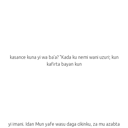
kasance kuna yi wa ba'a? "Kada ku nemi wani uzuri; kun
kafirta bayan kun
yi imani. Idan Mun yafe wasu daga cikinku, za mu azabta