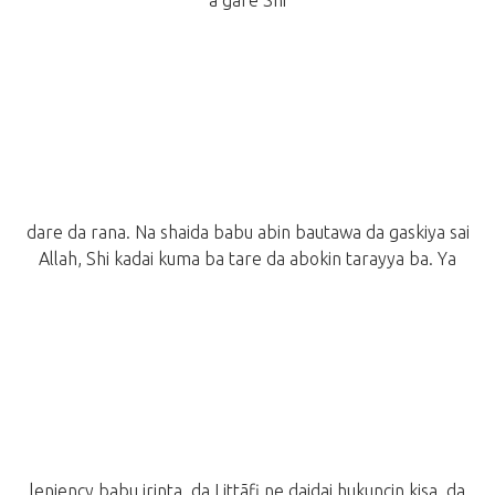
a gare Shi
dare da rana. Na shaida babu abin bautawa da gaskiya sai
Allah, Shi kadai kuma ba tare da abokin tarayya ba. Ya
leniency babu irinta, da Littãfi ne daidai hukuncin kisa, da