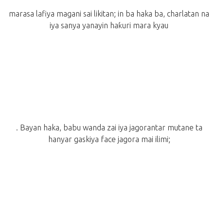
marasa lafiya magani sai likitan; in ba haka ba, charlatan na
iya sanya yanayin haƙuri mara kyau
. Bayan haka, babu wanda zai iya jagorantar mutane ta
hanyar gaskiya face jagora mai ilimi;