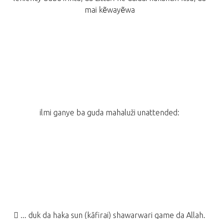
mai kẽwayẽwa
ilmi ganye ba guda mahaluži unattended:
 ... duk da haka sun (kãfirai) shawarwari game da Allah.