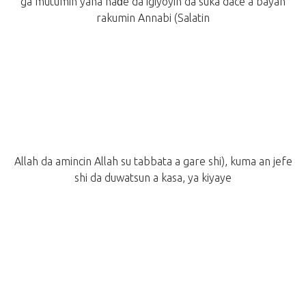
ga mutumin yana haɗe da igiyoyin da suka dace a bayan
rakumin Annabi (Salatin
Allah da amincin Allah su tabbata a gare shi), kuma an jefe
shi da duwatsun a kasa, ya kiyaye