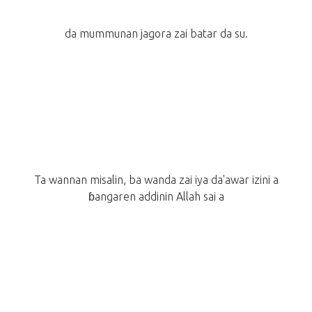
da mummunan jagora zai batar da su.
Ta wannan misalin, ba wanda zai iya da'awar izini a
ɓangaren addinin Allah sai a