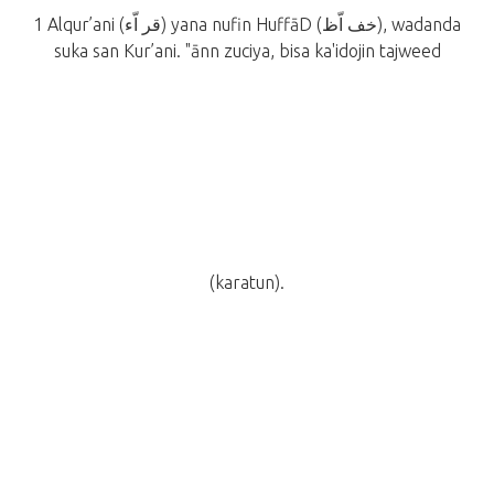
1 Alqur’ani (قر اّء) yana nufin HuffāD (خف اّظ), wadanda
suka san Kur’ani. "ānn zuciya, bisa ka'idojin tajweed
(karatun).