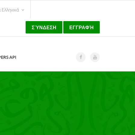
k Ελληνικά
ΣΎΝΔΕΣΗ
ΕΓΓΡΑΦΉ
ERS API