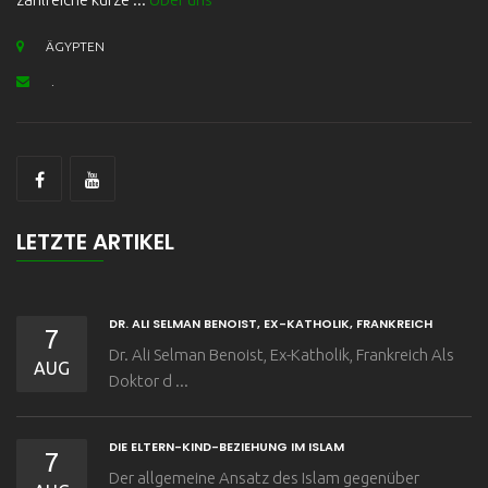
ÄGYPTEN
.
LETZTE ARTIKEL
DR. ALI SELMAN BENOIST, EX-KATHOLIK, FRANKREICH
7
Dr. Ali Selman Benoist, Ex-Katholik, Frankreich Als
AUG
Doktor d ...
DIE ELTERN-KIND-BEZIEHUNG IM ISLAM
7
Der allgemeine Ansatz des Islam gegenüber