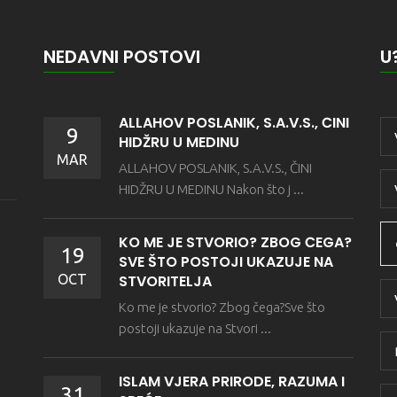
NEDAVNI POSTOVI
U
ALLAHOV POSLANIK, S.A.V.S., ČINI
9
HIDŽRU U MEDINU
MAR
ALLAHOV POSLANIK, S.A.V.S., ČINI
HIDŽRU U MEDINU Nakon što j ...
KO ME JE STVORIO? ZBOG ČEGA?
19
SVE ŠTO POSTOJI UKAZUJE NA
OCT
STVORITELJA
Ko me je stvorio? Zbog čega?Sve što
postoji ukazuje na Stvori ...
ISLAM VJERA PRIRODE, RAZUMA I
31