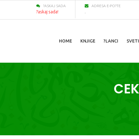
?ASKAJ SADA
ADRESA E-PO?TE
?askaj sada!
.
HOME
KNJIGE
?LANCI
SVETI
CEK