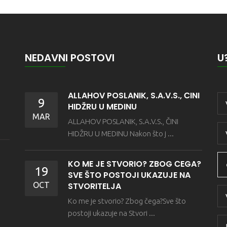
NEDAVNI POSTOVI
U
ALLAHOV POSLANIK, S.A.V.S., ČINI
9
HIDŽRU U MEDINU
MAR
ALLAHOV POSLANIK, S.A.V.S., ČINI
HIDŽRU U MEDINU Nakon što j ...
KO ME JE STVORIO? ZBOG ČEGA?
19
SVE ŠTO POSTOJI UKAZUJE NA
OCT
STVORITELJA
Ko me je stvorio? Zbog čega?Sve što
postoji ukazuje na Stvori ...