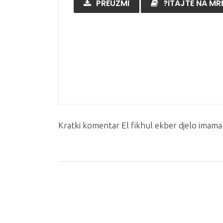
PREUZMI
?ITAJTE NA MRE
Kratki komentar El fikhul ekber djelo imama