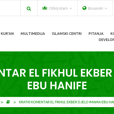
Otkrij islam
Bosanski
 KUR'AN
MULTIMEDIJA
ISLAMSKI CENTRI
PITANJA
K
DEVELOP
TAR EL FIKHUL EKBE
EBU HANIFE
KRATKI KOMENTAR EL FIKHUL EKBER DJELO IMAMA EBU HA