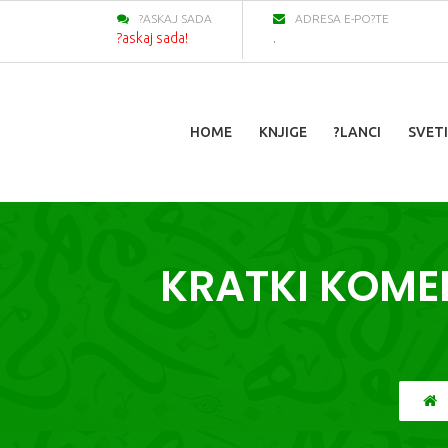
?ASKAJ SADA
ADRESA E-PO?TE
?askaj sada!
.
HOME
KNJIGE
?LANCI
SVETI
KRATKI KOMEN