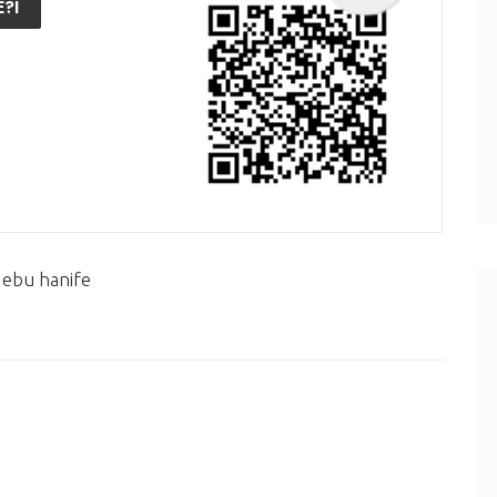
?I
 ebu hanife