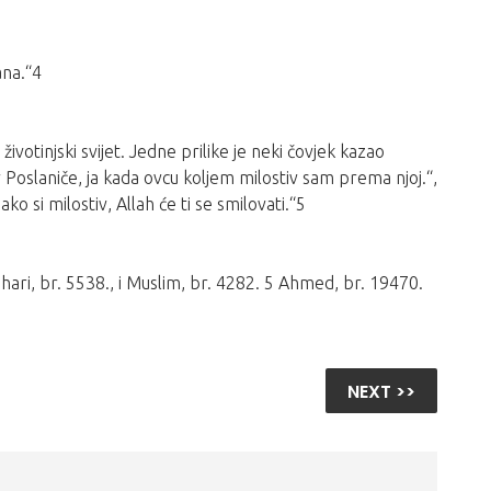
ana.“4
životinjski svijet. Jedne prilike je neki čovjek kazao
ov Poslaniče, ja kada ovcu koljem milostiv sam prema njoj.“,
o si milostiv, Allah će ti se smilovati.“5
uhari, br. 5538., i Muslim, br. 4282. 5 Ahmed, br. 19470.
NEXT >>