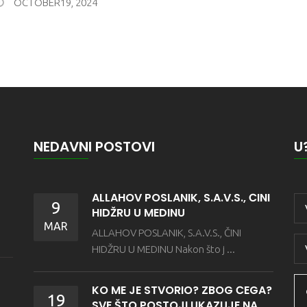
OCTOBER19, 2024
NEDAVNI POSTOVI
U
ALLAHOV POSLANIK, S.A.V.S., ČINI
9
HIDŽRU U MEDINU
MAR
ALLAHOV POSLANIK, S.A.V.S., ČINI
HIDŽRU U MEDINU Nakon što j ...
KO ME JE STVORIO? ZBOG ČEGA?
19
SVE ŠTO POSTOJI UKAZUJE NA