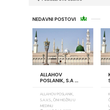
NEDAVNI POSTOVI
ALLAHOV
POSLANIK, S.A ...
ALLAHOV POSLANIK,
S.A.V.S., ČINI HIDŽRU U
MEDINU