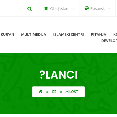
Otkrij islam
Bosanski
 KUR'AN
MULTIMEDIJA
ISLAMSKI CENTRI
PITANJA
K
DEVELOP
?LANCI
MILOST