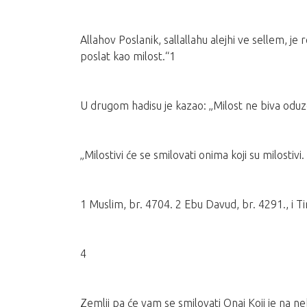
Allahov Poslanik, sallallahu alejhi ve sellem, j
poslat kao milost.“1
U drugom hadisu je kazao: „Milost ne biva odu
„Milostivi će se smilovati onima koji su milostiv
1 Muslim, br. 4704. 2 Ebu Davud, br. 4291., i Ti
4
Zemlji pa će vam se smilovati Onaj Koji je na n