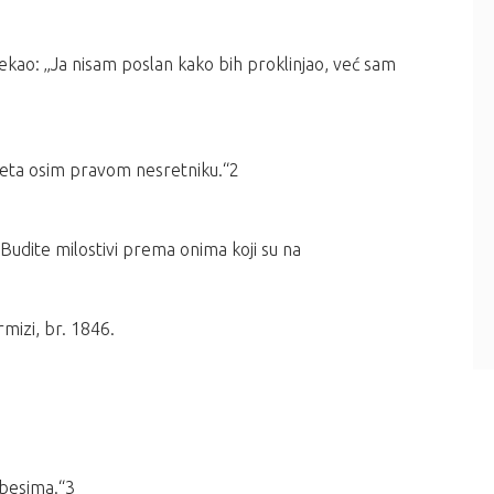
e rekao: „Ja nisam poslan kako bih proklinjao, već sam
zeta osim pravom nesretniku.“2
i. Budite milostivi prema onima koji su na
rmizi, br. 1846.
ebesima.“3