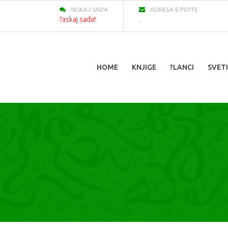
?ASKAJ SADA
ADRESA E-PO?TE
?askaj sada!
.
HOME
KNJIGE
?LANCI
SVETI