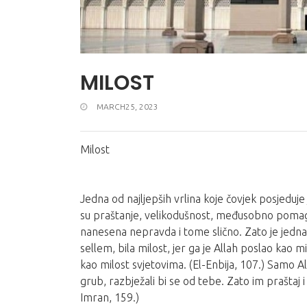
MILOST
MARCH25, 2023
Milost
Jedna od najljepših vrlina koje čovjek posjeduje
su praštanje, velikodušnost, međusobno poma
nanesena nepravda i tome slično. Zato je jedna o
sellem, bila milost, jer ga je Allah poslao kao m
kao milost svjetovima. (El-Enbija, 107.) Samo Al
grub, razbježali bi se od tebe. Zato im praštaj 
Imran, 159.)