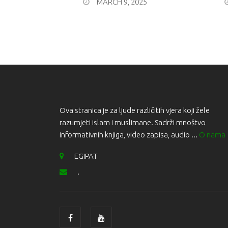
MARCH 9, 2025
Ova stranica je za ljude različitih vjera koji žele
razumjeti islam i muslimane. Sadrži mnoštvo
informativnih knjiga, video zapisa, audio ...
O nama
EGIPAT
.