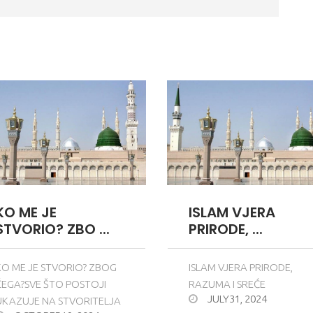
KO ME JE
ISLAM VJERA
STVORIO? ZBO ...
PRIRODE, ...
KO ME JE STVORIO? ZBOG
ISLAM VJERA PRIRODE,
ČEGA?SVE ŠTO POSTOJI
RAZUMA I SREĆE
JULY31, 2024
UKAZUJE NA STVORITELJA