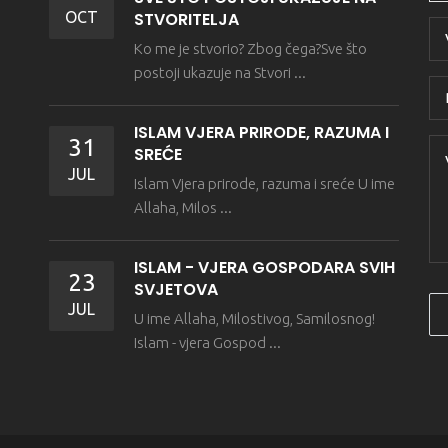
OCT
STVORITELJA
Ko me je stvorio? Zbog čega?Sve što
postoji ukazuje na Stvori ...
ISLAM VJERA PRIRODE, RAZUMA I
31
SREĆE
JUL
Islam Vjera prirode, razuma i sreće U ime
Allaha, Milos ...
ISLAM - VJERA GOSPODARA SVIH
23
SVJETOVA
JUL
U ime Allaha, Milostivog, Samilosnog!
Islam - vjera Gospod ...