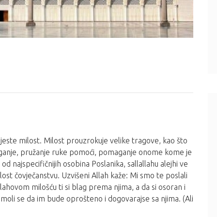
 jeste milost. Milost prouzrokuje velike tragove, kao što
ganje, pružanje ruke pomoći, pomaganje onome kome je
d najspecifičnijih osobina Poslanika, sallallahu alejhi ve
ilost čovječanstvu. Uzvišeni Allah kaže: Mi smo te poslali
lahovom milošću ti si blag prema njima, a da si osoran i
i moli se da im bude oprošteno i dogovarajse sa njima. (Ali