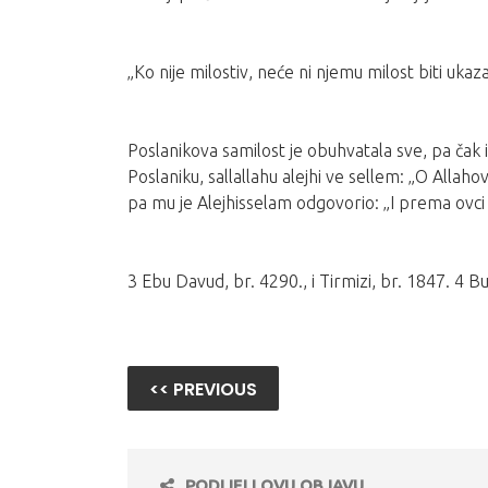
„Ko nije milostiv, neće ni njemu milost biti ukaz
Poslanikova samilost je obuhvatala sve, pa čak i 
Poslaniku, sallallahu alejhi ve sellem: „O Allah
pa mu je Alejhisselam odgovorio: „I prema ovci ak
3 Ebu Davud, br. 4290., i Tirmizi, br. 1847. 4 B
<< PREVIOUS
PODIJELI OVU OBJAVU