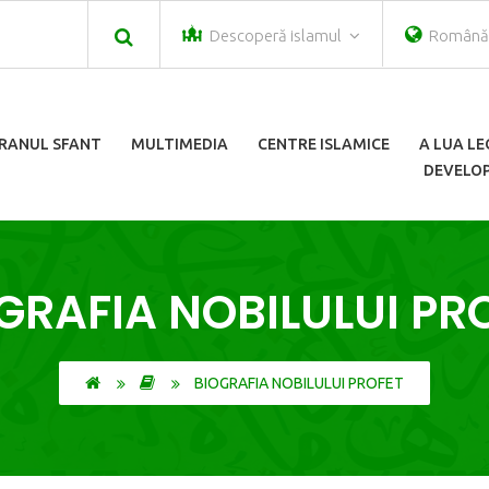
Descoperă islamul
Român
RANUL SFANT
MULTIMEDIA
CENTRE ISLAMICE
A LUA L
DEVELOP
GRAFIA NOBILULUI PR
BIOGRAFIA NOBILULUI PROFET