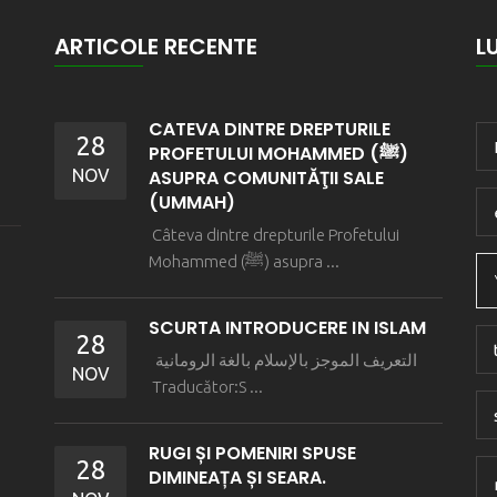
ARTICOLE RECENTE
L
CÂTEVA DINTRE DREPTURILE
28
PROFETULUI MOHAMMED (ﷺ)
NOV
ASUPRA COMUNITĂŢII SALE
(UMMAH)
Câteva dintre drepturile Profetului
Mohammed (ﷺ) asupra ...
SCURTĂ INTRODUCERE ÎN ISLAM
28
التعريف الموجز بالإسلام بالغة الرومانية
NOV
Traducător:S ...
RUGI ȘI POMENIRI SPUSE
28
DIMINEAȚA ȘI SEARA.