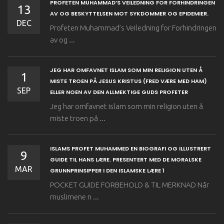
PROFETEN MUHAMMAD’S VEILEDNING FOR FORHINDRINGEN
13
AV OG BESKYTTELSEN MOT SYKDOMMER OG EPIDEMIER.
DEC
Profeten Muhammad’s Veiledning for Forhindringen
av og ...
JEG HAR OMFAVNET ISLAM SOM MIN RELIGION UTEN Å
1
MISTE TROEN PÅ JESUS KRISTUS (FRED VÆRE MED HAM)
SEP
ELLER NOEN AV DEN ALLMEKTIGE GUDS PROFETER
Jeg har omfavnet islam som min religion uten å
miste troen på ...
ISLAMS PROFET MUHAMMED EN BIOGRAFI OG ILLUSTRERT
9
GUIDE TIL HANS LÆRE. PRESENTERT MED DE MORALSKE
MAR
GRUNNPRINSIPPER I DEN ISLAMSKE LÆRE 1
POCKET GUIDE FORBEHOLD & TIL MERKNAD Når
muslimene n ...