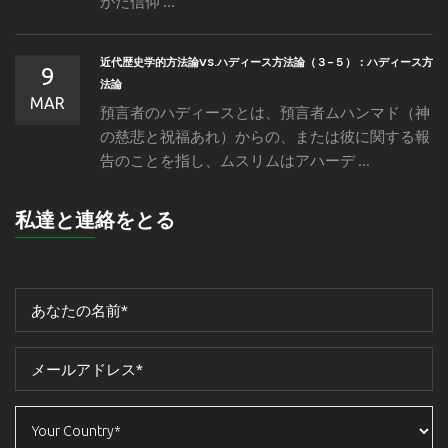
がた信仰 ...
近代歴史学的方法論VS.ハディース方法論（３-５）：ハディース方
9
法論
MAR
預言者のハディースとは、預言者ムハンマド（神
の慈悲と祝福あれ）からの、または彼に関する報
告のことを指し、ムスリムはアハーデ ...
私達と連絡をとる