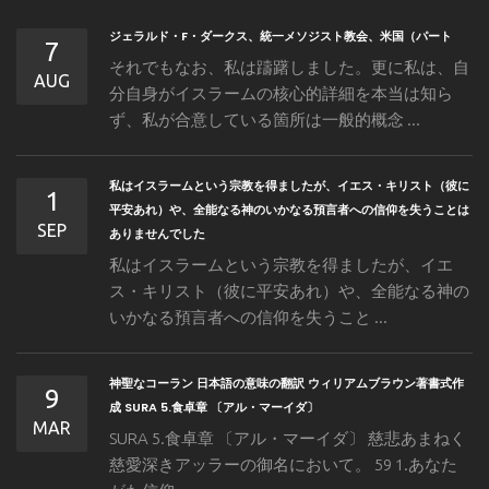
ジェラルド・F・ダークス、統一メソジスト教会、米国（パート
7
それでもなお、私は躊躇しました。更に私は、自
AUG
分自身がイスラームの核心的詳細を本当は知ら
ず、私が合意している箇所は一般的概念 ...
私はイスラームという宗教を得ましたが、イエス・キリスト（彼に
1
平安あれ）や、全能なる神のいかなる預言者への信仰を失うことは
SEP
ありませんでした
私はイスラームという宗教を得ましたが、イエ
ス・キリスト（彼に平安あれ）や、全能なる神の
いかなる預言者への信仰を失うこと ...
神聖なコーラン 日本語の意味の翻訳 ウィリアムブラウン著書式作
9
成 SURA 5.食卓章 〔アル・マーイダ〕
MAR
SURA 5.食卓章 〔アル・マーイダ〕 慈悲あまねく
慈愛深きアッラーの御名において。 59 1.あなた