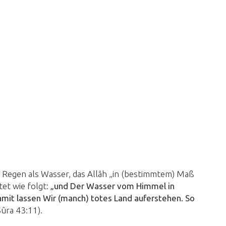
r Regen als Wasser, das Allâh „in (bestimmtem) Maß
tet wie folgt:
„und Der Wasser vom Himmel in
t lassen Wir (manch) totes Land auferstehen. So
ûra 43:11).