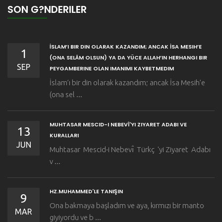
SON G?NDERILER
İSLAM’I BIR DIN OLARAK KAZANDIM; ANCAK İSA MESIH’E
1
(ONA SELÂM OLSUN) YA DA YÜCE ALLAH’IN HERHANGI BIR
SEP
PEYGAMBERINE OLAN IMANIMI KAYBETMEDIM
İslam’ı bir din olarak kazandım; ancak İsa Mesih’e
(ona sel ...
MUHTASAR MESCID-I NEBEVÎ'YI ZIYARET ADABI VE
13
KURALLARI
JUN
Muhtasar Mescid-i Nebevı̂ Türkç 'yi Ziyaret Adabı
v ...
HZ.MUHAMMED'LE TANIŞIN
9
Ona bakmaya başladım ve aya, kırmızı bir manto
MAR
giyiyordu ve b ...