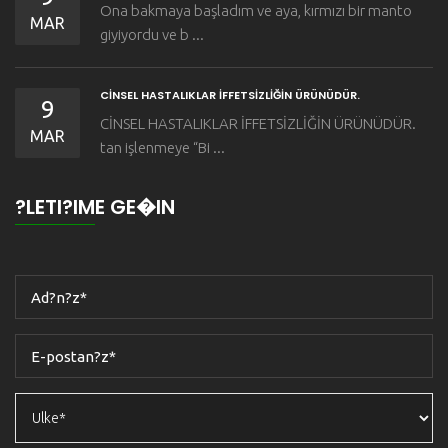
Ona bakmaya başladım ve aya, kırmızı bir manto
MAR
giyiyordu ve b ...
CİNSEL HASTALIKLAR İFFETSİZLİĞİN ÜRÜNÜDÜR.
9
CİNSEL HASTALIKLAR İFFETSİZLİĞİN ÜRÜNÜDÜR.
MAR
tan işlenmeye “Bi ...
?LETI?IME GE�IN