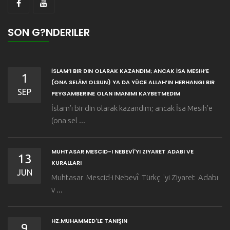
SON G?NDERILER
İSLAM’I BIR DIN OLARAK KAZANDIM; ANCAK İSA MESIH’E
1
(ONA SELÂM OLSUN) YA DA YÜCE ALLAH’IN HERHANGI BIR
SEP
PEYGAMBERINE OLAN IMANIMI KAYBETMEDIM
İslam’ı bir din olarak kazandım; ancak İsa Mesih’e
(ona sel ...
MUHTASAR MESCID-I NEBEVÎ'YI ZIYARET ADABI VE
13
KURALLARI
JUN
Muhtasar Mescid-i Nebevı̂ Türkç 'yi Ziyaret Adabı
v ...
HZ.MUHAMMED'LE TANIŞIN
9