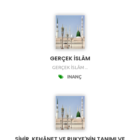
GERÇEK İSLÂM
GERÇEK İSLÂM ...
INANÇ
SİHİR, KEHÂNET VE RUKYE'NİN TANIMI VE