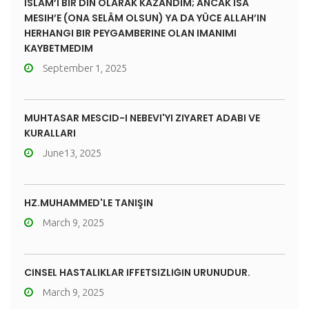
İSLAM’I BIR DIN OLARAK KAZANDIM; ANCAK İSA
MESIH’E (ONA SELÂM OLSUN) YA DA YÜCE ALLAH’IN
HERHANGI BIR PEYGAMBERINE OLAN IMANIMI
KAYBETMEDIM
September 1, 2025
MUHTASAR MESCID-I NEBEVÎ'YI ZIYARET ADABI VE
KURALLARI
June13, 2025
HZ.MUHAMMED'LE TANIŞIN
March 9, 2025
CİNSEL HASTALIKLAR İFFETSİZLİĞİN ÜRÜNÜDÜR.
March 9, 2025