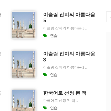
움
이슬람 잡지의 아름다움
5
이슬람 잡지의 아름다움 5 ...
연습
움
이슬람 잡지의 아름다움
3
이슬람 잡지의 아름다움 3 ...
연습
움
한국어로 선정 된 책
한국어로 선정 된 책 ...
연습