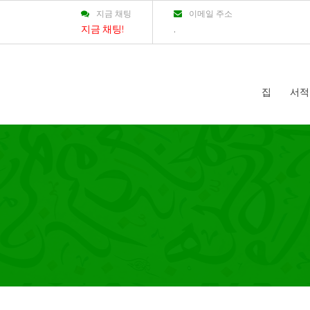
지금 채팅
이메일 주소
지금 채팅!
.
집
서적