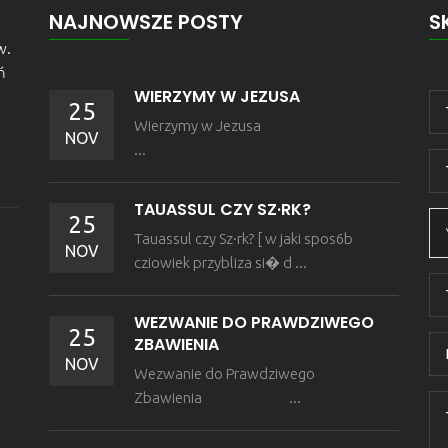
NAJNOWSZE POSTY
S
w.
ń
WIERZYMY W JEZUSA
25
Wierzymy w Jezusa
NOV
...
TAUASSUL CZY SZ·RK?
25
Tauassul czy Sz·rk? [ w jaki spos6b
NOV
cziowiek przybliza si� d ...
WEZWANIE DO PRAWDZIWEGO
25
ZBAWIENIA
NOV
Wezwanie do Prawdziwego
Zbawienia ...