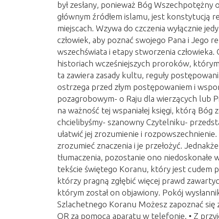
był zesłany, ponieważ Bóg Wszechpotężny ob
głównym źródłem islamu, jest konstytucją re
miejscach. Wzywa do czczenia wyłącznie jedy
człowiek, aby poznać swojego Pana i Jego re
wszechświata i etapy stworzenia człowieka. 
historiach wcześniejszych proroków, którym
ta zawiera zasady kultu, reguły postępowan
ostrzega przed złym postępowaniem i wspo
pozagrobowym- o Raju dla wierzących lub Piek
na ważność tej wspaniałej księgi, którą Bóg z
chcielibyśmy- szanowny Czytelniku- przedsta
ułatwić jej zrozumienie i rozpowszechnienie.
zrozumieć znaczenia i je przełożyć. Jednakż
tłumaczenia, pozostanie ono niedoskonałe 
tekście świętego Koranu, który jest cudem p
którzy pragną zgłębić więcej prawd zawartyc
którym został on objawiony. Pokój wysłann
Szlachetnego Koranu Możesz zapoznać się z
QR za pomocą aparatu w telefonie. • Z przy