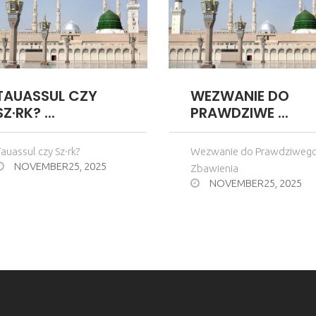
TAUASSUL CZY
WEZWANIE DO
SZ·RK? ...
PRAWDZIWE ...
auassul czy Sz·rk?
Wezwanie do Prawdziweg
NOVEMBER25, 2025
Zbawienia
NOVEMBER25, 2025