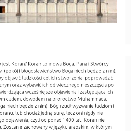
o jest Koran? Koran to mowa Boga, Pana i Stwórcy
(pokój i błogosławieństwo Boga niech będzie z nim),
by objawić ludzkości cel ich stworzenia, poprowadzić
ecznym oraz wybawić ich od wiecznego nieszczęścia po
twierdzająca wcześniejsze objawienia i zastępująca ich
cznym cudem, dowodem na proroctwo Muhammada,
a niech będzie z nim). Bóg rzucił wyzwanie ludziom i
anu, lub chociaż jedną surę, lecz oni nigdy nie
go objawienia, czyli od ponad 1400 lat, Koran nie
niu. Zostanie zachowany w języku arabskim, w którym