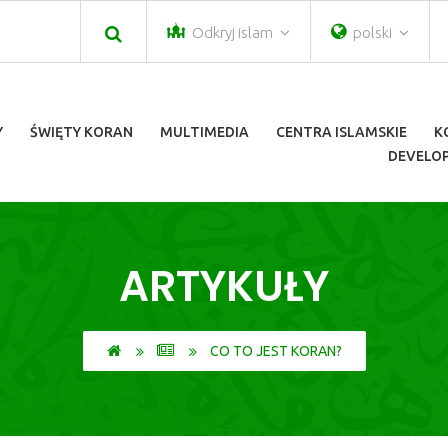
Odkryj islam
polski
Y
ŚWIĘTY KORAN
MULTIMEDIA
CENTRA ISLAMSKIE
K
DEVELOP
ARTYKUŁY
CO TO JEST KORAN?