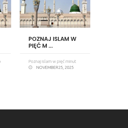
POZNAJ ISLAM W
PIĘĆ M ...
o
Poznaj islam w pięć minut
NOVEMBER25, 2025