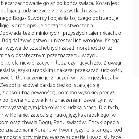
iecał zachowanie go aż do końca świata. Koran jest
gulującą ludzkie życie we wszystkich czasach i
nego Boga- Stwórcy i objaśnia to, czego potrzebuje
ligię. Koran opisuje początek stworzenia
Opowiada też o minionych i przyszłych tajemnicach, o
 Bóg dał zwycięstwo i unicestwił ich wrogów. Księga
ia i wzywa do szlachetnych zasad moralności oraz
mina o ostatecznym przeznaczeniu w życiu
le dla niewierzących i ludzi czyniących zło. Z uwagi
esłał w języku arabskim i nakazał przekazać ludzkości,
wić Ci tłumaczenie jej znaczeń w Twoim języku, aby
 Zespół pracował bardzo ciężko, starając się
e, z absolutną pewnością, pomimo wysokiej precyzji
w porównaniu z wielkimi znaczeniami zawartymi w
rzewyższającym jakąkolwiek ludzką pracę. Dla tych,
h w Koranie, zaleca się naukę języka arabskiego, w
ikom oraz chwała Bogu, Panu światów. Encyklopedia
e znaczeniami Koranu w Twoim języku, skanując kod
jemnością przyjmiemy Wasze sugestie i uwagi służące