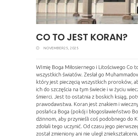
CO TO JEST KORAN?
NOVEMBER25, 2025
WImię Boga Miłosiernego i Litościwego Co t
wszystkich światów. Zesłał go Muhammadowi 
który jest pieczęcią wszystkich proroków, a
ich do szczęścia na tym świecie i w życiu wi
śmierci. Jest to ostatnia z boskich ksiąg, po
prawodawstwa. Koran jest znakiem i wie
posłańca Boga (pokój i błogosławieństwo Bog
dżinnom, aby przynieśli coś podobnego do Kor
zdołali tego uczynić. Od czasu jego pierwsze
został zmieniony ani nie uległ zniekształce