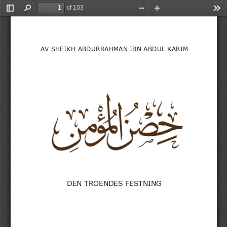
of 103
Toggle
Find
Zoom
Zoom
Too
Sidebar
Out
In
AV SHEIKH ABDURRAHMAN IBN ABDUL KARIM
DEN TROENDES FESTNING